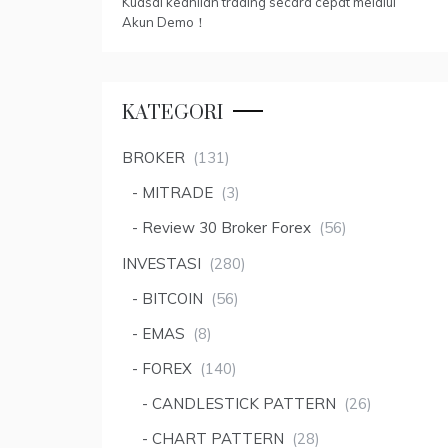
Kuasai keahlian trading secara cepat melalui
Akun Demo！
KATEGORI
BROKER
(131)
MITRADE
(3)
Review 30 Broker Forex
(56)
INVESTASI
(280)
BITCOIN
(56)
EMAS
(8)
FOREX
(140)
CANDLESTICK PATTERN
(26)
CHART PATTERN
(28)