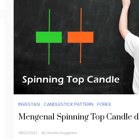
INVESTASI
,
CANDLESTICK PATTERN
,
FOREX
Mengenal Spinning Top Candle 
08/11/2021
By
Ariska Anggraini