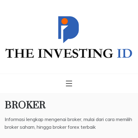
Skip
to
content
THE INVESTING ID
Blog Cara Mudah Belajar Trading | Kiat praktis untuk
menguasai Forex, Saham & Bitcoin |
BROKER
Informasi lengkap mengenai broker, mulai dari cara memilih
broker saham, hingga broker forex terbaik