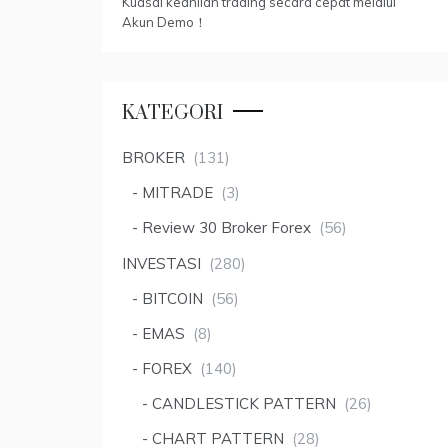
Kuasai keahlian trading secara cepat melalui
Akun Demo！
KATEGORI
BROKER
(131)
MITRADE
(3)
Review 30 Broker Forex
(56)
INVESTASI
(280)
BITCOIN
(56)
EMAS
(8)
FOREX
(140)
CANDLESTICK PATTERN
(26)
CHART PATTERN
(28)