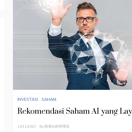
INVESTASI
,
SAHAM
Rekomendasi Saham AI yang Laya
13/11/2023
By
投资ID的管理员