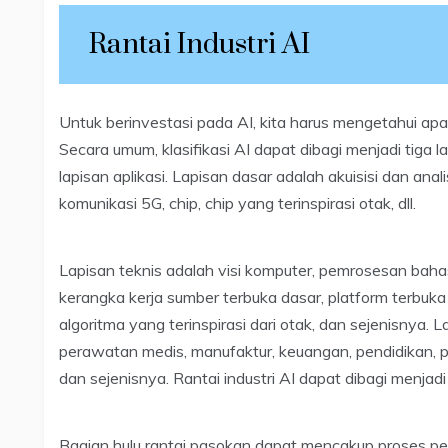
Rantai Industri AI
Untuk berinvestasi pada AI, kita harus mengetahui apa s
Secara umum, klasifikasi AI dapat dibagi menjadi tiga la
lapisan aplikasi. Lapisan dasar adalah akuisisi dan ana
komunikasi 5G, chip, chip yang terinspirasi otak, dll.
Lapisan teknis adalah visi komputer, pemrosesan bahas
kerangka kerja sumber terbuka dasar, platform terbuka
algoritma yang terinspirasi dari otak, dan sejenisnya. 
perawatan medis, manufaktur, keuangan, pendidikan, p
dan sejenisnya. Rantai industri AI dapat dibagi menjadi
Bagian hulu rantai pasokan dapat mencakup proses p