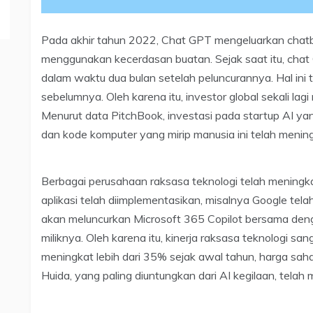
Pada akhir tahun 2022, Chat GPT mengeluarkan cha
menggunakan kecerdasan buatan. Sejak saat itu, chat 
dalam waktu dua bulan setelah peluncurannya. Hal in
sebelumnya. Oleh karena itu, investor global sekali l
Menurut data PitchBook, investasi pada startup AI ya
dan kode komputer yang mirip manusia ini telah meni
Berbagai perusahaan raksasa teknologi telah meningk
aplikasi telah diimplementasikan, misalnya Google tela
akan meluncurkan Microsoft 365 Copilot bersama den
miliknya. Oleh karena itu, kinerja raksasa teknologi sa
meningkat lebih dari 35% sejak awal tahun, harga sah
Huida, yang paling diuntungkan dari AI ​​kegilaan, telah