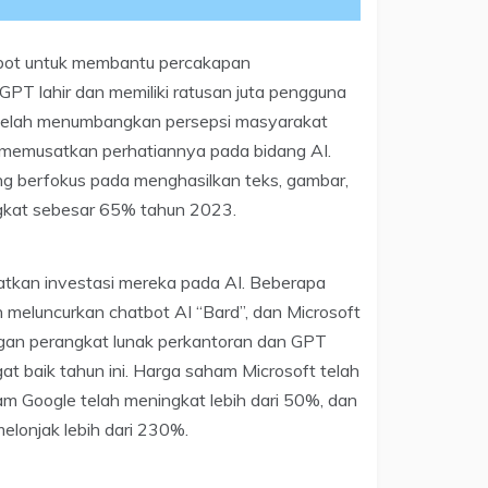
tbot untuk membantu percakapan
GPT lahir dan memiliki ratusan juta pengguna
i telah menumbangkan persepsi masyarakat
agi memusatkan perhatiannya pada bidang AI.
ng berfokus pada menghasilkan teks, gambar,
ngkat sebesar 65% tahun 2023.
atkan investasi mereka pada AI. Beberapa
h meluncurkan chatbot AI “Bard”, dan Microsoft
gan perangkat lunak perkantoran dan GPT
ngat baik tahun ini. Harga saham Microsoft telah
am Google telah meningkat lebih dari 50%, dan
 melonjak lebih dari 230%.