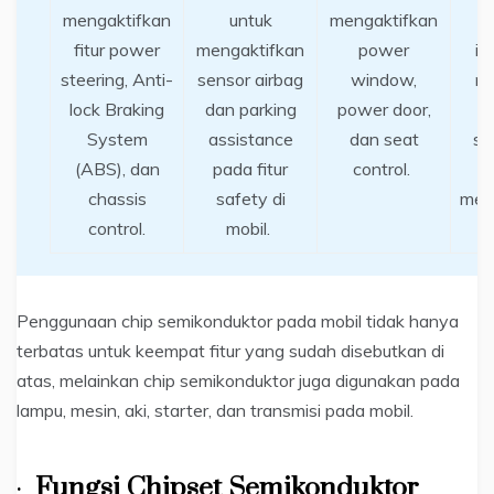
mengaktifkan
untuk
mengaktifkan
D
fitur power
mengaktifkan
power
in
steering, Anti-
sensor airbag
window,
m
lock Braking
dan parking
power door,
System
assistance
dan seat
se
(ABS), dan
pada fitur
control.
chassis
safety di
men
control.
mobil.
Penggunaan chip semikonduktor pada mobil tidak hanya
terbatas untuk keempat fitur yang sudah disebutkan di
atas, melainkan chip semikonduktor juga digunakan pada
lampu, mesin, aki, starter, dan transmisi pada mobil.
·
Fungsi Chipset Semikonduktor