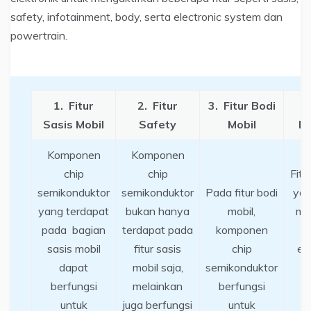
safety, infotainment, body, serta electronic system dan
powertrain.
1.
Fitur
2.
Fitur
3.
Fitur Bodi
Sasis Mobil
Safety
Mobil
In
Komponen
Komponen
chip
chip
Fitu
semikonduktor
semikonduktor
Pada fitur bodi
yan
yang terdapat
bukan hanya
mobil,
mob
pada bagian
terdapat pada
komponen
sasis mobil
fitur sasis
chip
en
dapat
mobil saja,
semikonduktor
c
berfungsi
melainkan
berfungsi
untuk
juga berfungsi
untuk