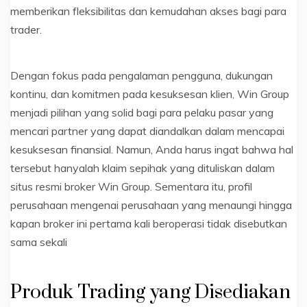
memberikan fleksibilitas dan kemudahan akses bagi para
trader.
Dengan fokus pada pengalaman pengguna, dukungan
kontinu, dan komitmen pada kesuksesan klien, Win Group
menjadi pilihan yang solid bagi para pelaku pasar yang
mencari partner yang dapat diandalkan dalam mencapai
kesuksesan finansial. Namun, Anda harus ingat bahwa hal
tersebut hanyalah klaim sepihak yang dituliskan dalam
situs resmi broker Win Group. Sementara itu, profil
perusahaan mengenai perusahaan yang menaungi hingga
kapan broker ini pertama kali beroperasi tidak disebutkan
sama sekali
Produk Trading yang Disediakan