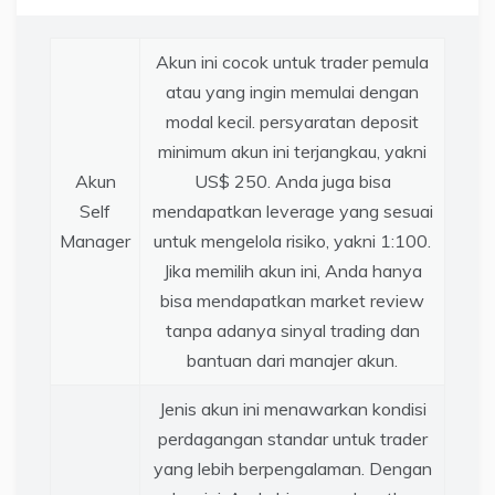
Akun ini cocok untuk trader pemula
atau yang ingin memulai dengan
modal kecil. persyaratan deposit
minimum akun ini terjangkau, yakni
Akun
US$ 250. Anda juga bisa
Self
mendapatkan leverage yang sesuai
Manager
untuk mengelola risiko, yakni 1:100.
Jika memilih akun ini, Anda hanya
bisa mendapatkan market review
tanpa adanya sinyal trading dan
bantuan dari manajer akun.
Jenis akun ini menawarkan kondisi
perdagangan standar untuk trader
yang lebih berpengalaman. Dengan