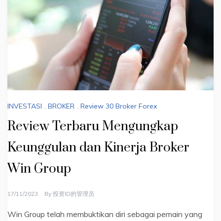
INVESTASI
,
BROKER
,
Review 30 Broker Forex
Review Terbaru Mengungkap
Keunggulan dan Kinerja Broker
Win Group
17/11/2023
By
投资ID的管理员
Win Group telah membuktikan diri sebagai pemain yang