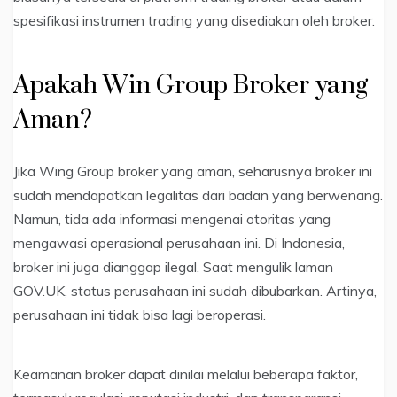
spesifikasi instrumen trading yang disediakan oleh broker.
Apakah Win Group Broker yang
Aman?
Jika Wing Group broker yang aman, seharusnya broker ini
sudah mendapatkan legalitas dari badan yang berwenang.
Namun, tida ada informasi mengenai otoritas yang
mengawasi operasional perusahaan ini. Di Indonesia,
broker ini juga dianggap ilegal. Saat mengulik laman
GOV.UK, status perusahaan ini sudah dibubarkan. Artinya,
perusahaan ini tidak bisa lagi beroperasi.
Keamanan broker dapat dinilai melalui beberapa faktor,