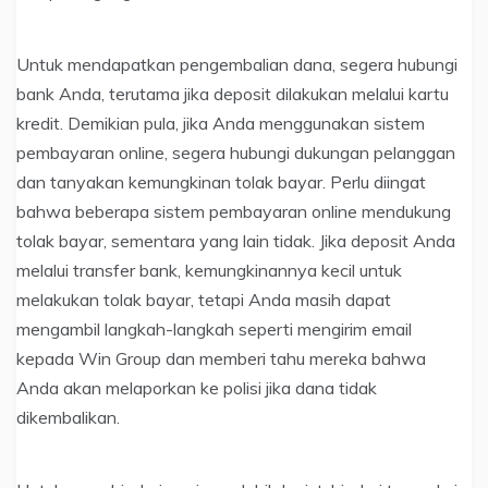
Untuk mendapatkan pengembalian dana, segera hubungi
bank Anda, terutama jika deposit dilakukan melalui kartu
kredit. Demikian pula, jika Anda menggunakan sistem
pembayaran online, segera hubungi dukungan pelanggan
dan tanyakan kemungkinan tolak bayar. Perlu diingat
bahwa beberapa sistem pembayaran online mendukung
tolak bayar, sementara yang lain tidak. Jika deposit Anda
melalui transfer bank, kemungkinannya kecil untuk
melakukan tolak bayar, tetapi Anda masih dapat
mengambil langkah-langkah seperti mengirim email
kepada Win Group dan memberi tahu mereka bahwa
Anda akan melaporkan ke polisi jika dana tidak
dikembalikan.