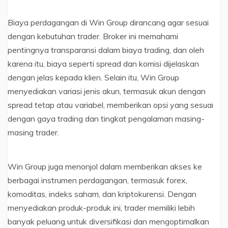
Biaya perdagangan di Win Group dirancang agar sesuai
dengan kebutuhan trader. Broker ini memahami
pentingnya transparansi dalam biaya trading, dan oleh
karena itu, biaya seperti spread dan komisi dijelaskan
dengan jelas kepada klien. Selain itu, Win Group
menyediakan variasi jenis akun, termasuk akun dengan
spread tetap atau variabel, memberikan opsi yang sesuai
dengan gaya trading dan tingkat pengalaman masing-
masing trader.
Win Group juga menonjol dalam memberikan akses ke
berbagai instrumen perdagangan, termasuk forex,
komoditas, indeks saham, dan kriptokurensi. Dengan
menyediakan produk-produk ini, trader memiliki lebih
banyak peluang untuk diversifikasi dan mengoptimalkan