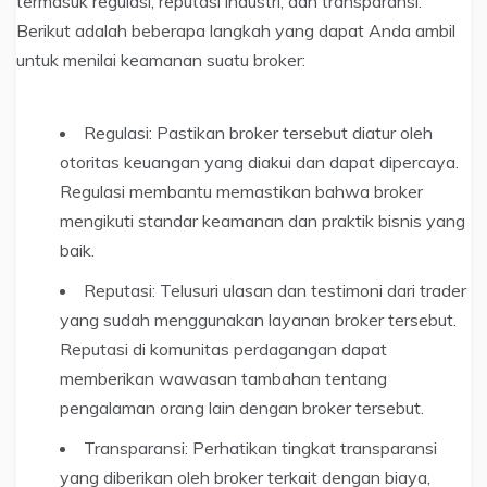
termasuk regulasi, reputasi industri, dan transparansi.
Berikut adalah beberapa langkah yang dapat Anda ambil
untuk menilai keamanan suatu broker:
Regulasi: Pastikan broker tersebut diatur oleh
otoritas keuangan yang diakui dan dapat dipercaya.
Regulasi membantu memastikan bahwa broker
mengikuti standar keamanan dan praktik bisnis yang
baik.
Reputasi: Telusuri ulasan dan testimoni dari trader
yang sudah menggunakan layanan broker tersebut.
Reputasi di komunitas perdagangan dapat
memberikan wawasan tambahan tentang
pengalaman orang lain dengan broker tersebut.
Transparansi: Perhatikan tingkat transparansi
yang diberikan oleh broker terkait dengan biaya,