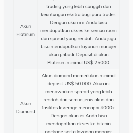
trading yang lebih canggih dan
keuntungan ekstra bagi para trader.
Dengan akun ini, Anda bisa
Akun
mendapatkan akses ke semua room
Platinum
dan spread yang rendah. Anda juga
bisa mendapatkan layanan manajer
akun pribadi. Deposit di akun
Platinum minimal US$ 25000.
Akun diamond memerlukan minimal
deposit US$ 50.000. Akun ini
menawarkan spread yang lebih
rendah dari semua jenis akun dan
Akun
fasilitas leverage mencapai 4000x.
Diamond
Dengan akun ini Anda bisa
mendapatkan akses ke bitcoin
package serta layanan manajer