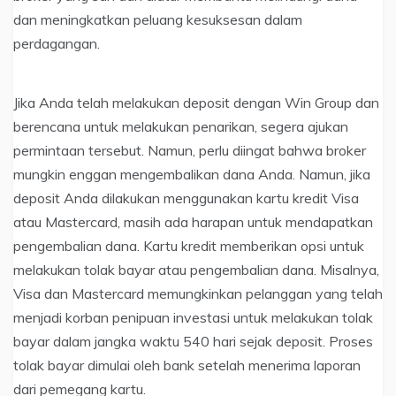
dan meningkatkan peluang kesuksesan dalam
perdagangan.
Jika Anda telah melakukan deposit dengan Win Group dan
berencana untuk melakukan penarikan, segera ajukan
permintaan tersebut. Namun, perlu diingat bahwa broker
mungkin enggan mengembalikan dana Anda. Namun, jika
deposit Anda dilakukan menggunakan kartu kredit Visa
atau Mastercard, masih ada harapan untuk mendapatkan
pengembalian dana. Kartu kredit memberikan opsi untuk
melakukan tolak bayar atau pengembalian dana. Misalnya,
Visa dan Mastercard memungkinkan pelanggan yang telah
menjadi korban penipuan investasi untuk melakukan tolak
bayar dalam jangka waktu 540 hari sejak deposit. Proses
tolak bayar dimulai oleh bank setelah menerima laporan
dari pemegang kartu.