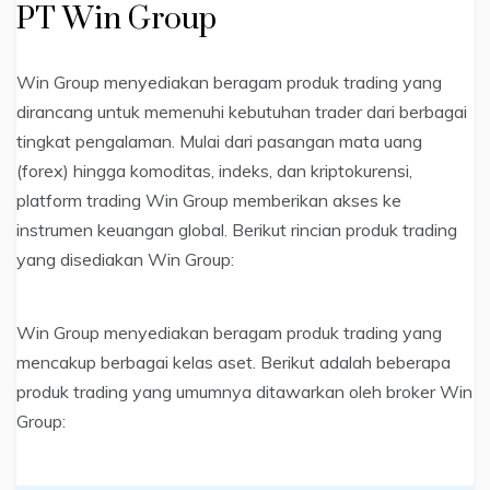
PT Win Group
Win Group menyediakan beragam produk trading yang
dirancang untuk memenuhi kebutuhan trader dari berbagai
tingkat pengalaman. Mulai dari pasangan mata uang
(forex) hingga komoditas, indeks, dan kriptokurensi,
platform trading Win Group memberikan akses ke
instrumen keuangan global. Berikut rincian produk trading
yang disediakan Win Group:
Win Group menyediakan beragam produk trading yang
mencakup berbagai kelas aset. Berikut adalah beberapa
produk trading yang umumnya ditawarkan oleh broker Win
Group: