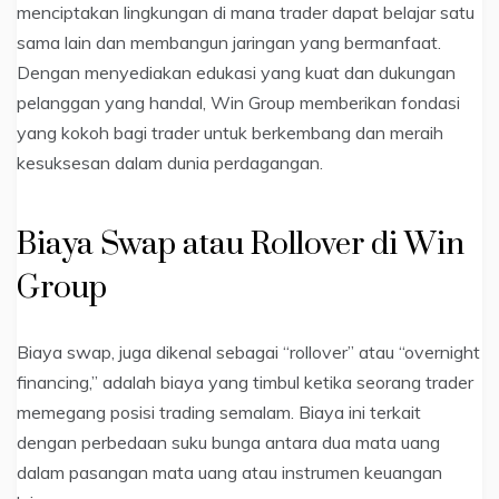
menciptakan lingkungan di mana trader dapat belajar satu
sama lain dan membangun jaringan yang bermanfaat.
Dengan menyediakan edukasi yang kuat dan dukungan
pelanggan yang handal, Win Group memberikan fondasi
yang kokoh bagi trader untuk berkembang dan meraih
kesuksesan dalam dunia perdagangan.
Biaya Swap atau Rollover di Win
Group
Biaya swap, juga dikenal sebagai “rollover” atau “overnight
financing,” adalah biaya yang timbul ketika seorang trader
memegang posisi trading semalam. Biaya ini terkait
dengan perbedaan suku bunga antara dua mata uang
dalam pasangan mata uang atau instrumen keuangan