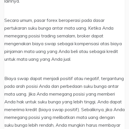
lainnya.
Secara umum, pasar forex beroperasi pada dasar
pertukaran suku bunga antar mata uang. Ketika Anda
memegang posisi trading semalam, broker dapat
mengenakan biaya swap sebagai kompensasi atas biaya
pinjaman mata uang yang Anda beli atau sebagai kredit
untuk mata uang yang Anda jual.
Biaya swap dapat menjadi positif atau negatif, tergantung
pada arah posisi Anda dan perbedaan suku bunga antar
mata uang. Jika Anda memegang posisi yang memberi
Anda hak untuk suku bunga yang lebih tinggi, Anda dapat
menerima kredit (biaya swap positif). Sebaliknya, jika Anda
memegang posisi yang melibatkan mata uang dengan
suku bunga lebih rendah, Anda mungkin harus membayar