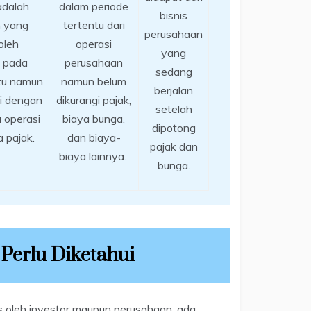
adalah
dalam periode
bisnis
 yang
tertentu dari
perusahaan
oleh
operasi
yang
 pada
perusahaan
sedang
ntu namun
namun belum
berjalan
gi dengan
dikurangi pajak,
setelah
 operasi
biaya bunga,
dipotong
a pajak.
dan biaya-
pajak dan
biaya lainnya.
bunga.
Perlu Diketahui
is oleh investor maupun perusahaan, ada