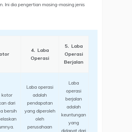
lan. Ini dia pengertian masing-masing jenis
5.
Laba
4.
Laba
otor
Operasi
Operasi
Berjalan
Laba
Laba operasi
operasi
a kotor
adalah
berjalan
kan dari
pendapatan
adalah
a bersih
yang diperoleh
keuntungan
jelaskan
oleh
yang
lumnya.
perusahaan
didapat dari