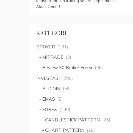
Kuasai keahlian trading secara cepat melalui
Akun Demo！
KATEGORI
BROKER
(131)
MITRADE
(3)
Review 30 Broker Forex
(56)
INVESTASI
(280)
BITCOIN
(56)
EMAS
(8)
FOREX
(140)
CANDLESTICK PATTERN
(26)
CHART PATTERN
(28)