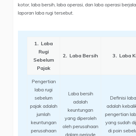
kotor, laba bersih, laba operasi, dan laba operasi berja
laporan laba rugi tersebut.
1.
Laba
Rugi
2.
Laba Bersih
3.
Laba K
Sebelum
Pajak
Pengertian
laba rugi
Laba bersih
sebelum
Definisi lab
adalah
pajak adalah
adalah kebali
keuntungan
jumlah
pengertian lab
yang diperoleh
keuntungan
yang sudah di
oleh perusahaan
perusahaan
di poin sebe
dalam periode