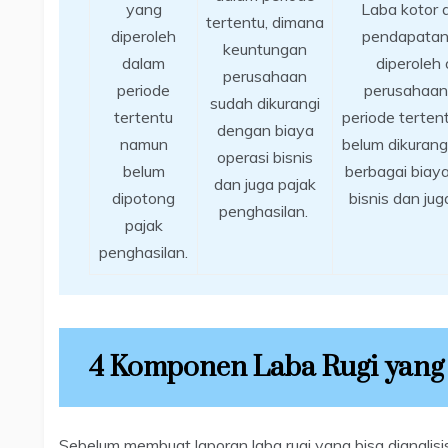
yang
Laba kotor 
tertentu, dimana
diperoleh
pendapatan
keuntungan
dalam
diperoleh 
perusahaan
periode
perusahaan
sudah dikurangi
tertentu
periode terte
dengan biaya
namun
belum dikuran
operasi bisnis
belum
berbagai biaya
dan juga pajak
dipotong
bisnis dan jug
penghasilan.
pajak
penghasilan.
4 Komponen Laba Rugi yang 
Sebelum membuat laporan laba rugi yang bisa dianalis