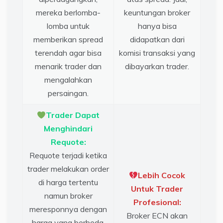
mereka berlomba-
keuntungan broker
lomba untuk
hanya bisa
memberikan spread
didapatkan dari
terendah agar bisa
komisi transaksi yang
menarik trader dan
dibayarkan trader.
mengalahkan
persaingan.
Trader Dapat
Menghindari
Requote:
Requote terjadi ketika
trader melakukan order
Lebih Cocok
di harga tertentu
Untuk Trader
namun broker
Profesional:
meresponnya dengan
Broker ECN akan
harga yang berbeda.