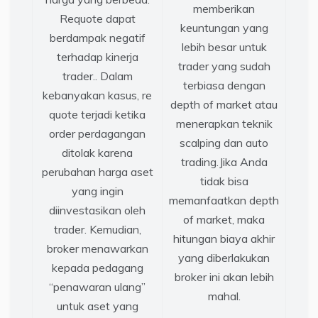
memberikan
Requote dapat
keuntungan yang
berdampak negatif
lebih besar untuk
terhadap kinerja
trader yang sudah
trader.. Dalam
terbiasa dengan
kebanyakan kasus, re
depth of market atau
quote terjadi ketika
menerapkan teknik
order perdagangan
scalping dan auto
ditolak karena
trading.Jika Anda
perubahan harga aset
tidak bisa
yang ingin
memanfaatkan depth
diinvestasikan oleh
of market, maka
trader. Kemudian,
hitungan biaya akhir
broker menawarkan
yang diberlakukan
kepada pedagang
broker ini akan lebih
“penawaran ulang”
mahal.
untuk aset yang