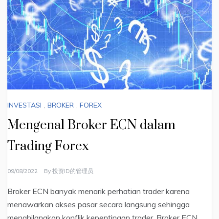
INVESTASI
,
BROKER
,
FOREX
Mengenal Broker ECN dalam
Trading Forex
09/08/2022
By
投资ID的管理员
Broker ECN banyak menarik perhatian trader karena
menawarkan akses pasar secara langsung sehingga
menghilangkan konflik kepentingan trader. Broker ECN