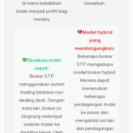
di mana kekalahan
tawarkan.
trade menjadi profit bagi
mereka.
Model hybrid
yang
membingungkan:
Beberapa broker
Eksekusi order
STP mengadopsi
cepat:
model broker hybrid.
Broker STP
Mereka dapat
menggunakan sistem
meneruskan
trading berbasis non
beberapa
dealing desk. Dengan
perdagangan Anda
kata lain, broker ini
ke pasar dan
langsung melempar
mengambil sisi lain
orderan trader ke
dari perdagangan
liquiditor besar. Oleh