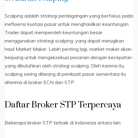
Scalping adalah strategi perdagangan yang berfokus pada
inefisiensi kuotasi pasar untuk menghasilkan keuntungan.
Trader dapat memperoleh keuntungan besar
menggunakan strategi scalping, yang dapat merugikan
hasil Market Maker. Lebih penting lagi, market maker akan
berjuang untuk mengeksekusi pesanan dengan kecepatan
yang dibutuhkan oleh strategi scalping. Oleh karena itu,
scalping sering dilarang di pembuat pasar sementara itu
diterima di broker ECN dan STP.
Daftar Broker STP Terpercaya
Beberapa broker STP terbaik di Indonesia antara lain: