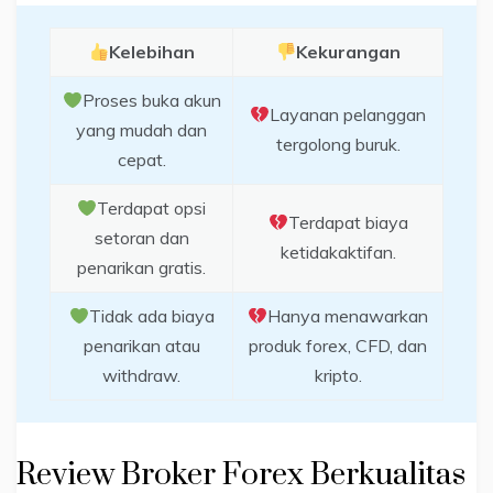
Kelebihan
Kekurangan
Proses buka akun
Layanan pelanggan
yang mudah dan
tergolong buruk.
cepat.
Terdapat opsi
Terdapat biaya
setoran dan
ketidakaktifan.
penarikan gratis.
Tidak ada biaya
Hanya menawarkan
penarikan atau
produk forex, CFD, dan
withdraw.
kripto.
Review Broker Forex Berkualitas