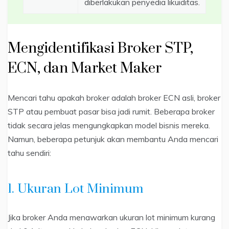
diberlakukan penyedia likuiditas.
Mengidentifikasi Broker STP,
ECN, dan Market Maker
Mencari tahu apakah broker adalah broker ECN asli, broker
STP atau pembuat pasar bisa jadi rumit. Beberapa broker
tidak secara jelas mengungkapkan model bisnis mereka.
Namun, beberapa petunjuk akan membantu Anda mencari
tahu sendiri:
1. Ukuran Lot Minimum
Jika broker Anda menawarkan ukuran lot minimum kurang