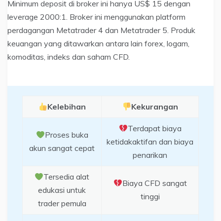
Minimum deposit di broker ini hanya US$ 15 dengan
leverage 2000:1. Broker ini menggunakan platform
perdagangan Metatrader 4 dan Metatrader 5. Produk
keuangan yang ditawarkan antara lain forex, logam,
komoditas, indeks dan saham CFD.
Kelebihan
Kekurangan
Terdapat biaya
Proses buka
ketidakaktifan dan biaya
akun sangat cepat
penarikan
Tersedia alat
Biaya CFD sangat
edukasi untuk
tinggi
trader pemula