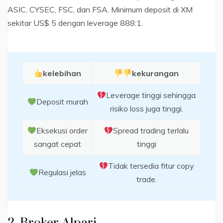
ASIC, CYSEC, FSC, dan FSA. Minimum deposit di XM
sekitar US$ 5 dengan leverage 888:1.
kelebihan
kekurangan
Leverage tinggi sehingga
Deposit murah
risiko loss juga tinggi.
Eksekusi order
Spread trading terlalu
sangat cepat
tinggi
Tidak tersedia fitur copy
Regulasi jelas
trade.
2. Broker Alpari