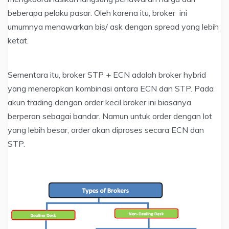
beberapa pelaku pasar. Oleh karena itu, broker ini
umumnya menawarkan bis/ ask dengan spread yang lebih
ketat.
Sementara itu, broker STP + ECN adalah broker hybrid
yang menerapkan kombinasi antara ECN dan STP. Pada
akun trading dengan order kecil broker ini biasanya
berperan sebagai bandar. Namun untuk order dengan lot
yang lebih besar, order akan diproses secara ECN dan
STP.