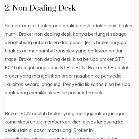
2. Non Dealing Desk
Sementara itu, broker non dealing desk adalah jenis broker
murni. Broker non dealing desk hanya berfungsi sebagai
penghubung antara klien dan pasar. Jenis broker ini juga
tidak akan mengambil transaksi yang berlawanan dari
trade. Broker non dealing desk bisa berupa broker STP,
ECN atau gabungan dari STP + ECN. Broker STP adalah
broker yang mengalihkan order nasabah ke penyedia
likuiditas secara langsung. Penyedia likuiditas bisa berupa
bank yang memiliki akses ke pasar interbank.
Broker ECN adalah broker yang menggunakan jaringan
komunikasi untuk memberikan klien akses langsung ke
pelaku lain di pasar mata uang. Broker ini
mengkoordinasikan langsung penawaran harga dari