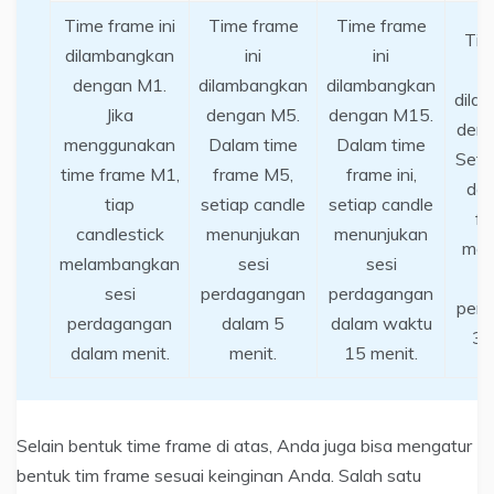
Time frame ini
Time frame
Time frame
Tim
dilambangkan
ini
ini
dengan M1.
dilambangkan
dilambangkan
dila
Jika
dengan M5.
dengan M15.
den
menggunakan
Dalam time
Dalam time
Seti
time frame M1,
frame M5,
frame ini,
dal
tiap
setiap candle
setiap candle
fr
candlestick
menunjukan
menunjukan
men
melambangkan
sesi
sesi
sesi
perdagangan
perdagangan
per
perdagangan
dalam 5
dalam waktu
30
dalam menit.
menit.
15 menit.
Selain bentuk time frame di atas, Anda juga bisa mengatur
bentuk tim frame sesuai keinginan Anda. Salah satu