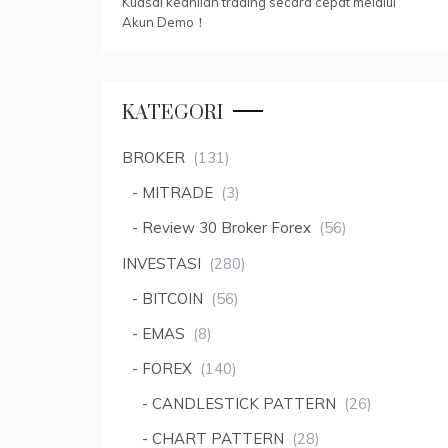
Kuasai keahlian trading secara cepat melalui
Akun Demo！
KATEGORI
BROKER
(131)
MITRADE
(3)
Review 30 Broker Forex
(56)
INVESTASI
(280)
BITCOIN
(56)
EMAS
(8)
FOREX
(140)
CANDLESTICK PATTERN
(26)
CHART PATTERN
(28)