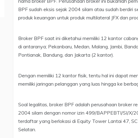
nama broker BPF. Perusahaan broker ini bukanlah pema
BPF sudah eksis sejak 2004 silam atau sudah berdiri
produk keuangan untuk produk multilateral JFX dan prod
Broker BPF saat ini diketahui memiliki 12 kantor caban
di antaranya; Pekanbaru, Medan, Malang, Jambi, Band
Pontianak, Bandung, dan Jakarta (2 kantor).
Dengan memiliki 12 kantor fisik, tentu hal ini dapat 
memiliki jaringan pelanggan yang luas hingga ke berbag
Soal legalitas, broker BPF adalah perusahaan broker re
2004 silam dengan nomor izin 499/BAPPEBTI/SI/X/200
terdaftar yang berlokasi di Equity Tower Lantai 47, 
Selatan.