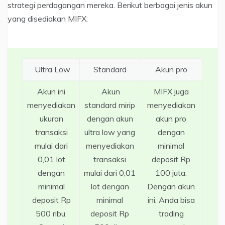
strategi perdagangan mereka. Berikut berbagai jenis akun
yang disediakan MIFX:
Ultra Low
Standard
Akun pro
Akun ini
Akun
MIFX juga
menyediakan
standard mirip
menyediakan
ukuran
dengan akun
akun pro
transaksi
ultra low yang
dengan
mulai dari
menyediakan
minimal
0,01 lot
transaksi
deposit Rp
dengan
mulai dari 0,01
100 juta.
minimal
lot dengan
Dengan akun
deposit Rp
minimal
ini, Anda bisa
500 ribu.
deposit Rp
trading