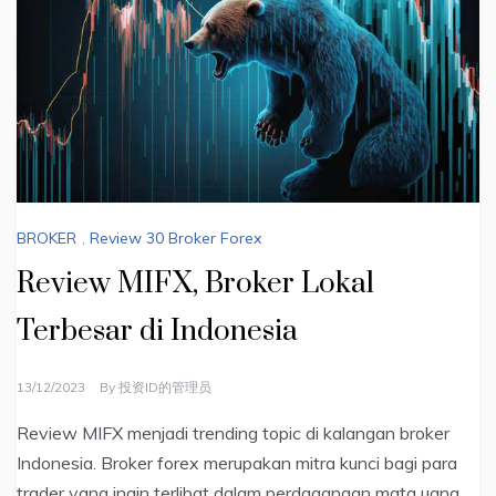
BROKER
,
Review 30 Broker Forex
Review MIFX, Broker Lokal
Terbesar di Indonesia
13/12/2023
By
投资ID的管理员
Review MIFX menjadi trending topic di kalangan broker
Indonesia. Broker forex merupakan mitra kunci bagi para
trader yang ingin terlibat dalam perdagangan mata uang