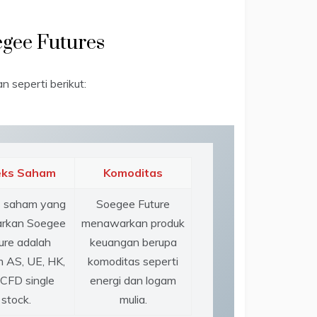
egee Futures
seperti berikut:
eks Saham
Komoditas
s saham yang
Soegee Future
arkan Soegee
menawarkan produk
ure adalah
keuangan berupa
 AS, UE, HK,
komoditas seperti
CFD single
energi dan logam
stock.
mulia.