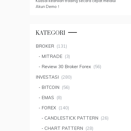
Kuasai keahlian trading secara cepat melalui
Akun Demo！
KATEGORI
BROKER
(131)
MITRADE
(3)
Review 30 Broker Forex
(56)
INVESTASI
(280)
BITCOIN
(56)
EMAS
(8)
FOREX
(140)
CANDLESTICK PATTERN
(26)
CHART PATTERN
(28)