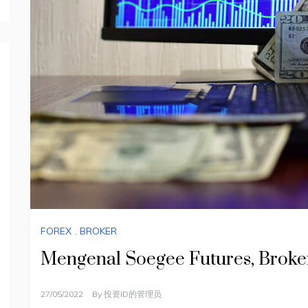
FOREX
,
BROKER
Mengenal Soegee Futures, Broker
27/05/2022
By
投资ID的管理员