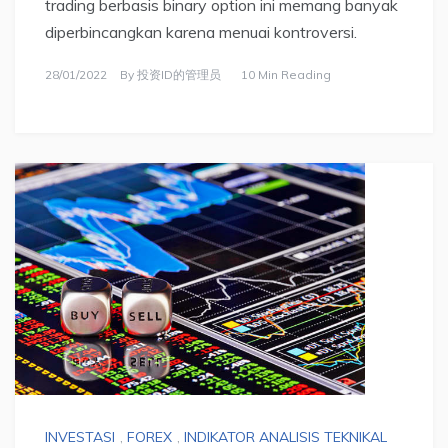
trading berbasis binary option ini memang banyak
diperbincangkan karena menuai kontroversi.
28/01/2022
By
投资ID的管理员
10 Min Reading
INVESTASI
,
FOREX
,
INDIKATOR ANALISIS TEKNIKAL