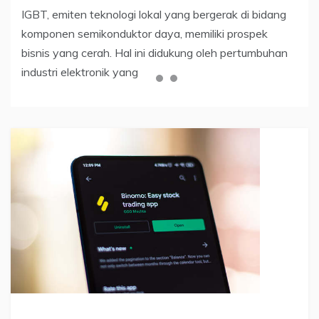
tertua dan paling berpengaruh di dunia. Selain indeks
IGBT, emiten teknologi lokal yang bergerak di bidang
Sepanjang tahun 2023, harga XRP menunjukkan
Dow Jones, ada tiga indeks saham utama lain
komponen semikonduktor daya, memiliki prospek
kinerja yang cukup baik. artikel ini akan menjelaskan
bisnis yang cerah. Hal ini didukung oleh pertumbuhan
Apa Itu Ripple dan Prediksi Harga XRP di 2024,
industri elektronik yang
Meroket atau Tenggelam?