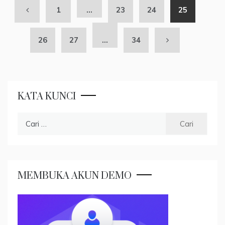
1
…
23
24
25
26
27
…
34
KATA KUNCI
Cari
untuk:
MEMBUKA AKUN DEMO