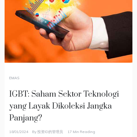
EMAS
INVESTASI
INVESTASI
,
,
SAHAM
BITCOIN
IGBT: Saham Sektor Teknologi
Mengenal Indeks Dow Jones dan
Mengenal Apa Itu Ripple dan
yang Layak Dikoleksi Jangka
Prospeknya di Masa Depan
Prediksi Harga XRP di 2024,
Panjang?
Meroket atau Tenggelam?
18/01/2024
By
投资ID的管理员
16 Min Reading
Indeks Dow Jones adalah salah satu indeks saham
18/01/2024
17/01/2024
By
By
投资ID的管理员
投资ID的管理员
17 Min Reading
12 Min Reading