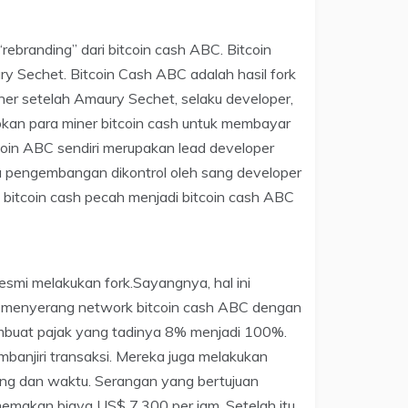
rebranding” dari bitcoin cash ABC. Bitcoin
Sechet. Bitcoin Cash ABC adalah hasil fork
iner setelah Amaury Sechet, selaku developer,
kan para miner bitcoin cash untuk membayar
coin ABC sendiri merupakan lead developer
a pengembangan dikontrol oleh sang developer
, bitcoin cash pecah menjadi bitcoin cash ABC
smi melakukan fork.Sayangnya, hal ini
 menyerang network bitcoin cash ABC dengan
buat pajak yang tadinya 8% menjadi 100%.
anjiri transaksi. Mereka juga melakukan
ang dan waktu. Serangan yang bertujuan
makan biaya US$ 7.300 per jam. Setelah itu,