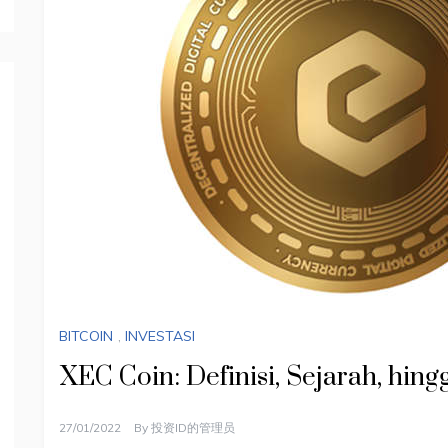
BITCOIN
,
INVESTASI
XEC Coin: Definisi, Sejarah, hin
27/01/2022
By
投资ID的管理员