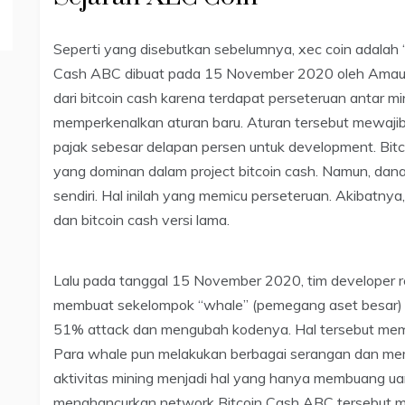
Seperti yang disebutkan sebelumnya, xec coin adalah “
Cash ABC dibuat pada 15 November 2020 oleh Amaury 
dari bitcoin cash karena terdapat perseteruan antar m
memperkenalkan aturan baru. Aturan tersebut mewajib
pajak sebesar delapan persen untuk development. Bit
yang dominan dalam project bitcoin cash. Namun, dan
sendiri. Hal inilah yang memicu perseteruan. Akibatnya
dan bitcoin cash versi lama.
Lalu pada tanggal 15 November 2020, tim developer re
membuat sekelompok “whale” (pemegang aset besar)
51% attack dan mengubah kodenya. Hal tersebut mem
Para whale pun melakukan berbagai serangan dan memb
aktivitas mining menjadi hal yang hanya membuang u
menghancurkan network Bitcoin Cash ABC tersebut me