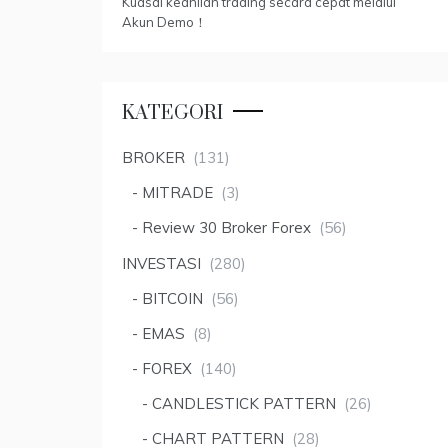
Kuasai keahlian trading secara cepat melalui
Akun Demo！
KATEGORI
BROKER
(131)
MITRADE
(3)
Review 30 Broker Forex
(56)
INVESTASI
(280)
BITCOIN
(56)
EMAS
(8)
FOREX
(140)
CANDLESTICK PATTERN
(26)
CHART PATTERN
(28)