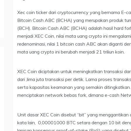
Xec coin ticker dari cryptocurrency yang bernama E-
Bitcoin Cash ABC (BCHA) yang merupakan produk turun
(BCH). Bitcoin Cash ABC (BCHA) adalah hasil hard fork
menjadi XEC Coin, nilai mata uang crypto ini mengala
redenominasi, nilai 1 bitcoin cash ABC akan diganti den
mata uang crypto ini berubah menjadi 21 triliun koin.
XEC Coin diciptakan untuk meningkatkan transaksi dari 
dari ,lima juta transaksi per detik. Lama proses transak
serta kapasitas keamanan yang semakin ditingkatkan. S
menciptakan network bebas fork, dimana e-cash Netwo
Unit dasar XEC Coin disebut “bit” yang menggantikan
kata lain, 0,00001000 BTC setara dengan 10 bit denga
lapisan konsensus proof-of-stake (PoS) yang disebut