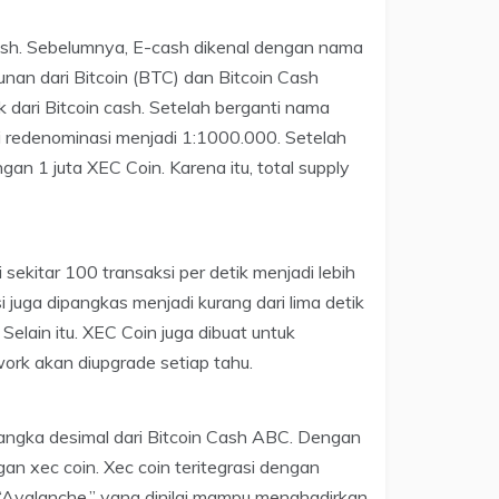
cash. Sebelumnya, E-cash dikenal dengan nama
an dari Bitcoin (BTC) dan Bitcoin Cash
 dari Bitcoin cash. Setelah berganti nama
mi redenominasi menjadi 1:1000.000. Setelah
gan 1 juta XEC Coin. Karena itu, total supply
sekitar 100 transaksi per detik menjadi lebih
si juga dipangkas menjadi kurang dari lima detik
elain itu. XEC Coin juga dibuat untuk
rk akan diupgrade setiap tahu.
 angka desimal dari Bitcoin Cash ABC. Dengan
n xec coin. Xec coin teritegrasi dengan
 “Avalanche,” yang dinilai mampu menghadirkan