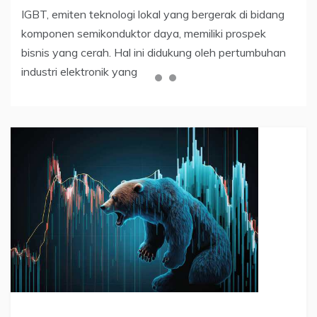
tertua dan paling berpengaruh di dunia. Selain indeks
IGBT, emiten teknologi lokal yang bergerak di bidang
Sepanjang tahun 2023, harga XRP menunjukkan
Dow Jones, ada tiga indeks saham utama lain
komponen semikonduktor daya, memiliki prospek
kinerja yang cukup baik. artikel ini akan menjelaskan
bisnis yang cerah. Hal ini didukung oleh pertumbuhan
Apa Itu Ripple dan Prediksi Harga XRP di 2024,
industri elektronik yang
Meroket atau Tenggelam?