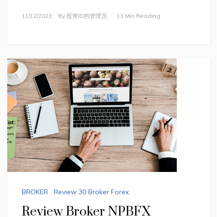
11/12/2023
By
投资ID的管理员
13 Min Reading
BROKER
,
Review 30 Broker Forex
Review Broker NPBFX