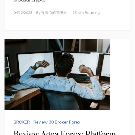
04/12/2023
By
投资ID的管理员
13 Min Reading
BROKER
,
Review 30 Broker Forex
Review Agea Forex: Platform