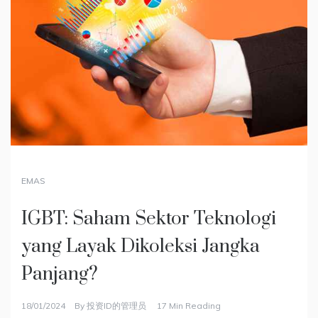
EMAS
INVESTASI
INVESTASI
,
,
SAHAM
BITCOIN
IGBT: Saham Sektor Teknologi
Mengenal Indeks Dow Jones dan
Mengenal Apa Itu Ripple dan
yang Layak Dikoleksi Jangka
Prospeknya di Masa Depan
Prediksi Harga XRP di 2024,
Panjang?
Meroket atau Tenggelam?
18/01/2024
By
投资ID的管理员
16 Min Reading
Indeks Dow Jones adalah salah satu indeks saham
18/01/2024
17/01/2024
By
By
投资ID的管理员
投资ID的管理员
17 Min Reading
12 Min Reading