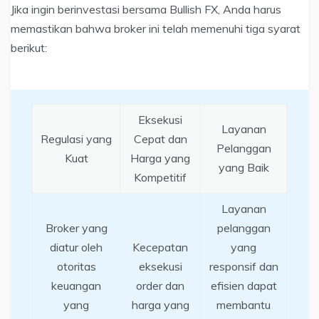
Jika ingin berinvestasi bersama Bullish FX, Anda harus
memastikan bahwa broker ini telah memenuhi tiga syarat
berikut:
Eksekusi
Layanan
Regulasi yang
Cepat dan
Pelanggan
Kuat
Harga yang
yang Baik
Kompetitif
Layanan
Broker yang
pelanggan
diatur oleh
Kecepatan
yang
otoritas
eksekusi
responsif dan
keuangan
order dan
efisien dapat
yang
harga yang
membantu