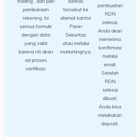
trading”, dan pilih
berkas
pembuatan
pembukaan
tersebut ke
RDN
rekening. Isi
alamat kantor
selesai,
semua formulir
Panin
Anda akan
dengan data
Sekuritas
menerima
yang valid
atau melalui
konfirmasi
karena nti akan
marketingnya.
melalui
ad proses
email.
verifikasi.
Setelah
RDN
selesai
dibuat,
Anda bisa
melakukan
deposit.