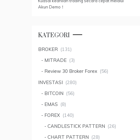
Kuasai keahlian trading secara cepat melalui
Akun Demo！
KATEGORI
BROKER
(131)
MITRADE
(3)
Review 30 Broker Forex
(56)
INVESTASI
(280)
BITCOIN
(56)
EMAS
(8)
FOREX
(140)
CANDLESTICK PATTERN
(26)
CHART PATTERN
(28)