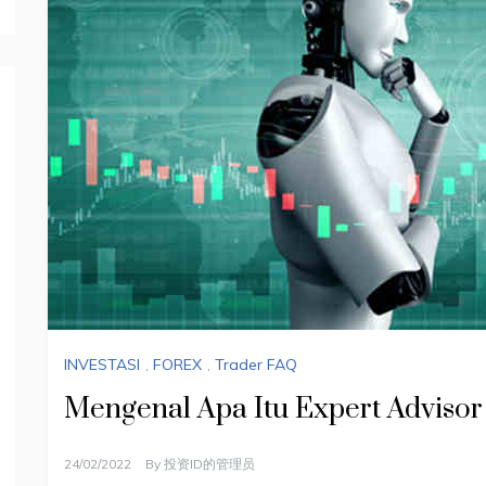
INVESTASI
,
FOREX
,
Trader FAQ
Mengenal Apa Itu Expert Adviso
24/02/2022
By
投资ID的管理员