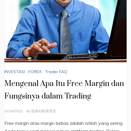
INVESTASI
,
FOREX
,
Trader FAQ
Mengenal Apa Itu Free Margin dan
Fungsinya dalam Trading
01/04/2022
By
投资ID的管理员
Free margin atau margin bebas adalah istilah yang sering
Anda temui saat menggunakan platform trading. Dalam