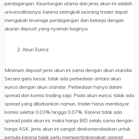
perdagangan. Keuntungan utama dari jenis akun ini adalah
universalitasnya, karena seringkali seorang trader dapat
mengubah leverage perdagangan dan bekerja dengan
ukuran deposit yang nyaman baginya.
Akun Eurica
Minimum deposit jenis akun ini sama dengan akun standar.
Secara garis besar, tidak ada perbedaan antara akun
eurica dengan akun standar. Perbedaan hanya dalam
spread dan komisi trading saja. Pada akun eurica, tidak ada
spread yang dibebankan namun, trader harus membayar
komisi sekitar 0,03% hingga 0,07%. Karena tidak ada
spread pada akun ini, maka harga BID selalu sama dengan
harga ASK. Jenis akun ini sangat direkomendasikan untuk
pemula karena tidak perlu mempertimbangkan spread