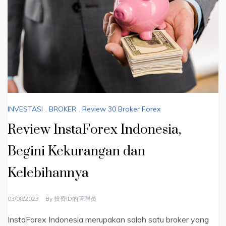
INVESTASI
,
BROKER
,
Review 30 Broker Forex
Review InstaForex Indonesia,
Begini Kekurangan dan
Kelebihannya
03/08/2023
By
投资ID的管理员
InstaForex Indonesia merupakan salah satu broker yang