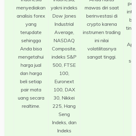
per
menyediakan
yakni indeks
mawas diri saat
inte
analisis forex
Dow Jones
berinvestasi di
ber
yang
Industrial
crypto karena
tingg
terupdate
Average,
instrumen trading
G
sehingga
NASDAQ
ini nilai
Appl
Anda bisa
Composite,
volatilitasnya
mengetahui
indeks S&P
sangat tinggi.
sej
harga jual
500, FTSE
dan harga
100,
beli setiap
Euronext
pair mata
100, DAX
uang secara
30, Nikkei
realtime.
225, Hang
Seng
Indeks, dan
Indeks