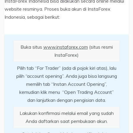
InstaForex Indonesia bisa dilakukan secara online melalui
website resminya. Proses buka akun di InstaForex
Indonesia, sebagai berikut:
Buka situs
www.instaforex.com
(situs resmi
InstaForex)
Pilih tab “For Trader” (ada di pojok kiri atas), lalu
pilih “account opening”. Anda juga bisa langsung
memilih tab “Instan Account Opening”,
kemudian klik menu “Open Trading Account”
dan lanjutkan dengan pengisian data.
Lakukan konfirmasi melalui email yang sudah
Anda daftarkan saat pembukaan akun.