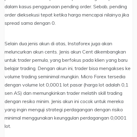
dalam kasus penggunaan pending order. Sebab, pending
order dieksekusi tepat ketika harga mencapai nilainya jika
spread sama dengan 0.
Selain dua jenis akun di atas, Instaforex juga akan
meluncurkan akun cents. Jenis akun Cent dikembangkan
untuk trader pemula, yang berfokus pada klien yang baru
belajar trading. Dengan akun ini, trader bisa mengakses ke
volume trading seminimal mungkin. Micro Forex tersedia
dengan volume lot 0,0001 lot pasar (harga lot adalah 0,1
sen AS) dan memungkinkan trader melatih skill trading
dengan resiko minim. Jenis akun ini cocok untuk mereka
yang ingin menguji strategi perdagangan dengan risiko
minimal menggunakan keunggulan perdagangan 0,0001
lot.