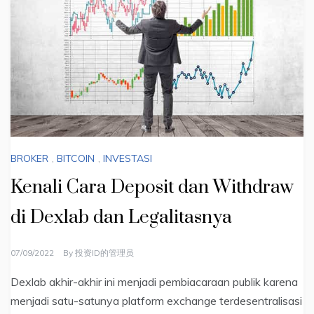
BROKER
,
BITCOIN
,
INVESTASI
Kenali Cara Deposit dan Withdraw
di Dexlab dan Legalitasnya
07/09/2022
By
投资ID的管理员
Dexlab akhir-akhir ini menjadi pembiacaraan publik karena
menjadi satu-satunya platform exchange terdesentralisasi