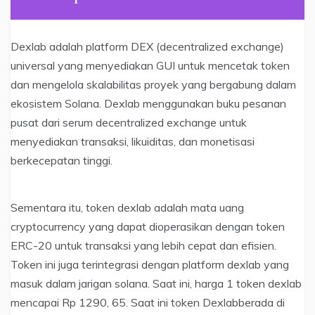
Dexlab adalah platform DEX (decentralized exchange)
universal yang menyediakan GUI untuk mencetak token
dan mengelola skalabilitas proyek yang bergabung dalam
ekosistem Solana. Dexlab menggunakan buku pesanan
pusat dari serum decentralized exchange untuk
menyediakan transaksi, likuiditas, dan monetisasi
berkecepatan tinggi.
Sementara itu, token dexlab adalah mata uang
cryptocurrency yang dapat dioperasikan dengan token
ERC-20 untuk transaksi yang lebih cepat dan efisien.
Token ini juga terintegrasi dengan platform dexlab yang
masuk dalam jarigan solana. Saat ini, harga 1 token dexlab
mencapai Rp 1290, 65. Saat ini token Dexlabberada di