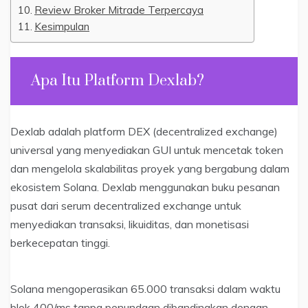
Review Broker Mitrade Terpercaya
Kesimpulan
Apa Itu Platform Dexlab?
Dexlab adalah platform DEX (decentralized exchange)
universal yang menyediakan GUI untuk mencetak token
dan mengelola skalabilitas proyek yang bergabung dalam
ekosistem Solana. Dexlab menggunakan buku pesanan
pusat dari serum decentralized exchange untuk
menyediakan transaksi, likuiditas, dan monetisasi
berkecepatan tinggi.
Solana mengoperasikan 65.000 transaksi dalam waktu
blok 400/ms tanpa penundaan dibandingkan dengan