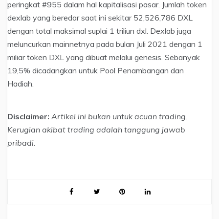
peringkat #955 dalam hal kapitalisasi pasar. Jumlah token
dexlab yang beredar saat ini sekitar 52,526,786 DXL
dengan total maksimal suplai 1 triliun dxl. Dexlab juga
meluncurkan mainnetnya pada bulan Juli 2021 dengan 1
miliar token DXL yang dibuat melalui genesis. Sebanyak
19,5% dicadangkan untuk Pool Penambangan dan
Hadiah.
Disclaimer:
Artikel ini bukan untuk acuan trading.
Kerugian akibat trading adalah tanggung jawab
pribadi
.