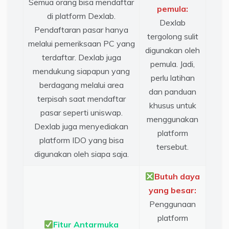
Semua orang bisa mendaftar
pemula:
di platform Dexlab.
Dexlab
Pendaftaran pasar hanya
tergolong sulit
melalui pemeriksaan PC yang
digunakan oleh
terdaftar. Dexlab juga
pemula. Jadi,
mendukung siapapun yang
perlu latihan
berdagang melalui area
dan panduan
terpisah saat mendaftar
khusus untuk
pasar seperti uniswap.
menggunakan
Dexlab juga menyediakan
platform
platform IDO yang bisa
tersebut.
digunakan oleh siapa saja.
Butuh daya
yang besar:
Penggunaan
platform
Fitur Antarmuka