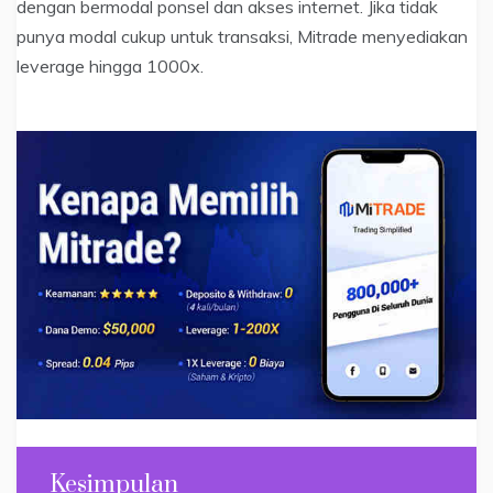
dengan bermodal ponsel dan akses internet. Jika tidak
punya modal cukup untuk transaksi, Mitrade menyediakan
leverage hingga 1000x.
Kesimpulan