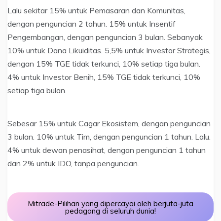
Lalu sekitar 15% untuk Pemasaran dan Komunitas,
dengan penguncian 2 tahun. 15% untuk Insentif
Pengembangan, dengan penguncian 3 bulan. Sebanyak
10% untuk Dana Likuiditas. 5,5% untuk Investor Strategis,
dengan 15% TGE tidak terkunci, 10% setiap tiga bulan.
4% untuk Investor Benih, 15% TGE tidak terkunci, 10%
setiap tiga bulan.
Sebesar 15% untuk Cagar Ekosistem, dengan penguncian
3 bulan. 10% untuk Tim, dengan penguncian 1 tahun. Lalu.
4% untuk dewan penasihat, dengan penguncian 1 tahun
dan 2% untuk IDO, tanpa penguncian.
Mitrade-Pilihan yang dipercayai oleh berjuta-juta
pedagang di seluruh dunia!