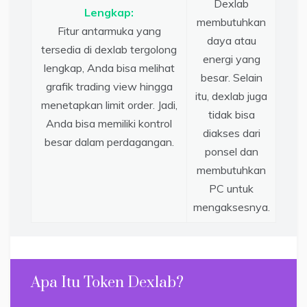
Dexlab
Lengkap:
membutuhkan
Fitur antarmuka yang
daya atau
tersedia di dexlab tergolong
energi yang
lengkap, Anda bisa melihat
besar. Selain
grafik trading view hingga
itu, dexlab juga
menetapkan limit order. Jadi,
tidak bisa
Anda bisa memiliki kontrol
diakses dari
besar dalam perdagangan.
ponsel dan
membutuhkan
PC untuk
mengaksesnya.
Apa Itu Token Dexlab?