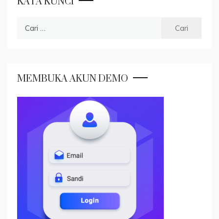
KATA KUNCI
Cari
untuk:
MEMBUKA AKUN DEMO