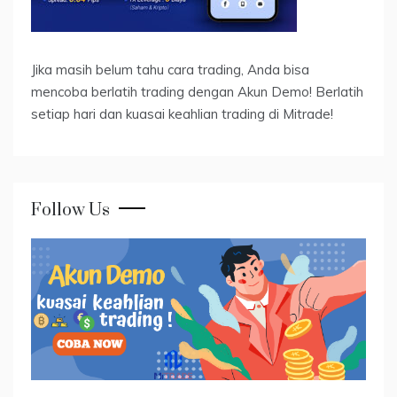
Jika masih belum tahu cara trading, Anda bisa
mencoba berlatih trading dengan Akun Demo! Berlatih
setiap hari dan kuasai keahlian trading di Mitrade!
Follow Us