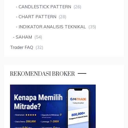
CANDLESTICK PATTERN
(26)
CHART PATTERN
(28)
INDIKATOR ANALISIS TEKNIKAL
(35)
SAHAM
(54)
Trader FAQ
(32)
REKOMENDASI BROKER