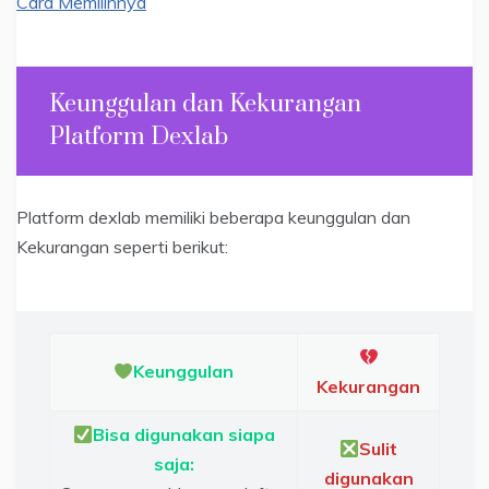
Cara Memilihnya
Keunggulan dan Kekurangan
Platform Dexlab
Platform dexlab memiliki beberapa keunggulan dan
Kekurangan seperti berikut:
Keunggulan
Kekurangan
Bisa digunakan siapa
Sulit
saja:
digunakan