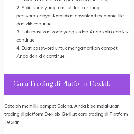
Salin kode yang muncul dan centang
persyaratannya. Kemudian download memonic file
dan klik continue.
Lalu masukan kode yang sudah Anda salin dan klik
continue.
Buat password untuk mengamankan dompet
Anda dan klik continue.
Cara Trading di Platform Dexlab
Setelah memiliki dompet Solana, Anda bisa melakukan
trading di platform Dexlab. Berikut cara trading di Platform
Dexlab: