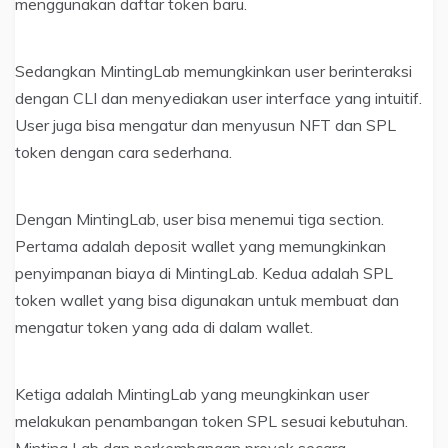
menggunakan daftar token baru.
Sedangkan MintingLab memungkinkan user berinteraksi
dengan CLI dan menyediakan user interface yang intuitif.
User juga bisa mengatur dan menyusun NFT dan SPL
token dengan cara sederhana.
Dengan MintingLab, user bisa menemui tiga section.
Pertama adalah deposit wallet yang memungkinkan
penyimpanan biaya di MintingLab. Kedua adalah SPL
token wallet yang bisa digunakan untuk membuat dan
mengatur token yang ada di dalam wallet.
Ketiga adalah MintingLab yang meungkinkan user
melakukan penambangan token SPL sesuai kebutuhan.