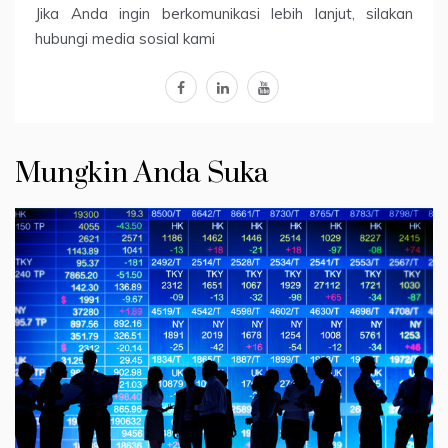
Jika Anda ingin berkomunikasi lebih lanjut, silakan
hubungi media sosial kami
facebook
linkedin
youtube
Mungkin Anda Suka