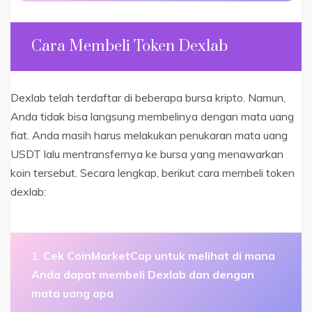
Cara Membeli Token Dexlab
Dexlab telah terdaftar di beberapa bursa kripto. Namun,
Anda tidak bisa langsung membelinya dengan mata uang
fiat. Anda masih harus melakukan penukaran mata uang
USDT lalu mentransfernya ke bursa yang menawarkan
koin tersebut. Secara lengkap, berikut cara membeli token
dexlab:
Cek CoinMarketCap untuk melihat di mana
Anda dapat membeli Dexlab dan dengan
mata uang apa