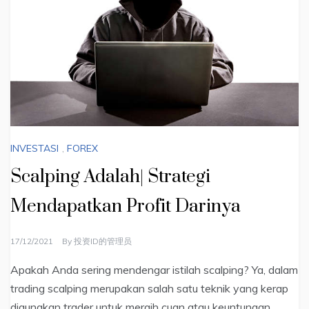
INVESTASI
,
FOREX
Scalping Adalah| Strategi
Mendapatkan Profit Darinya
17/12/2021
By
投资ID的管理员
Apakah Anda sering mendengar istilah scalping? Ya, dalam
trading scalping merupakan salah satu teknik yang kerap
digunakan trader untuk meraih cuan atau keuntungan.