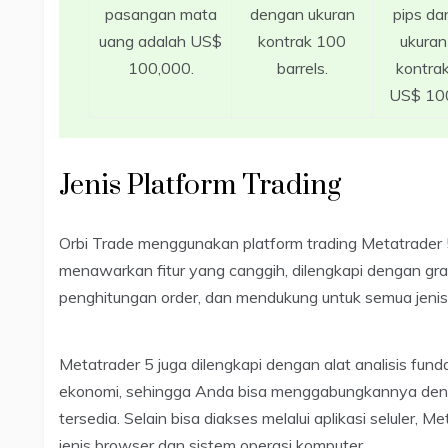
pasangan mata
dengan ukuran
pips da
uang adalah US$
kontrak 100
ukuran
100,000.
barrels.
kontra
US$ 10
Jenis Platform Trading
Orbi Trade menggunakan platform trading Metatrader
menawarkan fitur yang canggih, dilengkapi dengan graf
penghitungan order, dan mendukung untuk semua jen
Metatrader 5 juga dilengkapi dengan alat analisis fun
ekonomi, sehingga Anda bisa menggabungkannya dengan
tersedia. Selain bisa diakses melalui aplikasi seluler, M
jenis browser dan sistem operasi komputer.