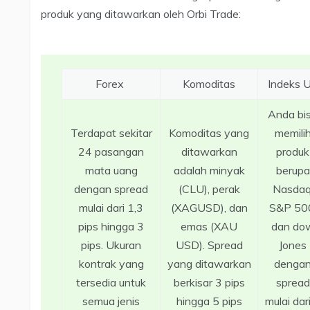
produk yang ditawarkan oleh Orbi Trade:
Forex
Komoditas
Indeks 
Anda bi
Terdapat sekitar
Komoditas yang
memili
24 pasangan
ditawarkan
produk
mata uang
adalah minyak
berupa
dengan spread
(CLU), perak
Nasdaq
mulai dari 1,3
(XAGUSD), dan
S&P 50
pips hingga 3
emas (XAU
dan do
pips. Ukuran
USD). Spread
Jones
kontrak yang
yang ditawarkan
denga
tersedia untuk
berkisar 3 pips
spread
semua jenis
hingga 5 pips
mulai dar