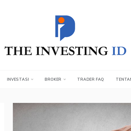
THE INVESTING ID
Blog Cara Mudah Belajar Trading | Kiat praktis untuk
menguasai Forex, Saham & Bitcoin |
INVESTASI
BROKER
TRADER FAQ
TENTA