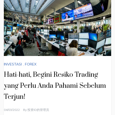
INVESTASI
,
FOREX
Hati-hati, Begini Resiko Trading
yang Perlu Anda Pahami Sebelum
Terjun!
04/03/2022
By
投资ID的管理员