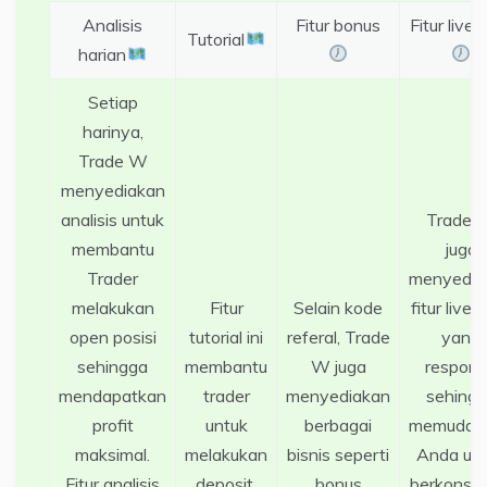
Analisis
Fitur bonus
Fitur live 
Tutorial
harian
Setiap
harinya,
Trade W
menyediakan
analisis untuk
Trade 
membantu
juga
Trader
menyedia
melakukan
Fitur
Selain kode
fitur live 
open posisi
tutorial ini
referal, Trade
yang
sehingga
membantu
W juga
respons
mendapatkan
trader
menyediakan
sehing
profit
untuk
berbagai
memudah
maksimal.
melakukan
bisnis seperti
Anda un
Fitur analisis
deposit,
bonus
berkonsul