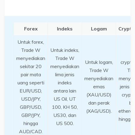
Forex
Indeks
Logam
Crypto
Untuk forex,
Trade W
Untuk indeks,
U
menyediakan
Trade W
Untuk logam,
crypto
sekitar 20
menyediakan
Trade W
Tr
pair mata
lima jenis
menyediakan
menyed
uang seperti
indeks
emas
jenis 
EUR/USD,
antara lain
(XAU/USD)
crypto
USD/JPY,
US Oil, UT
dan perak
bit
GBP/USD,
100, KH 50,
(XAG/USD).
ethereu
GBP/JPY,
US30, dan
hingga 
hingga
US 500.
AUD/CAD.