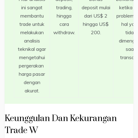
ini sangat
trading,
deposit mulai
ketika a
membantu
hingga
dari US$ 2
problem a
trade untuk
cara
hingga US$
hal yan
melakukan
withdraw.
200.
tidak
analisis
dimenger
teknikal agar
saat
mengetahui
transaks
pergerakan
harga pasar
dengan
akurat.
Keunggulan Dan Kekurangan
Trade W