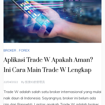
BROKER
,
FOREX
Aplikasi Trade W Apakah Aman?
Ini Cara Main Trade W Lengkap
22/04/2022
By
投资ID的管理员
Trade W adalah salah satu broker internasional yang mulai
naik daun di Indonesia. Sayangnya, broker ini belum ada
izin dari Bappebti. Lantas apakah Trade W adalah broker